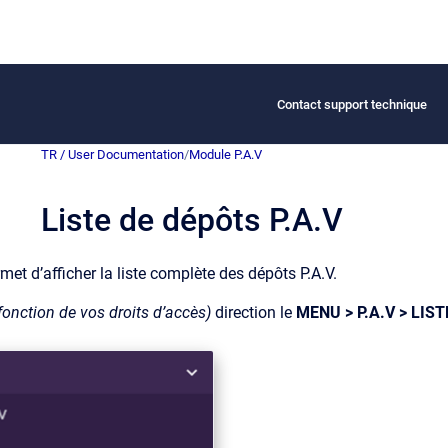
Contact support technique
TR / User Documentation
/
Module P.A.V
Liste de dépôts P.A.V
et d’afficher la liste complète des dépôts P.A.V.
fonction de vos droits d’accès)
direction le
MENU > P.A.V > LIS