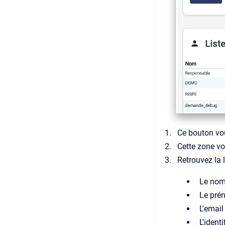
Ce bouton vou
Cette zone vo
Retrouvez la l
Le no
Le pré
L'email
L'ident